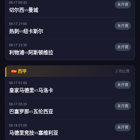
08-17 00:30
未开赛
切尔西
曼城
vs
08-17 21:00
未开赛
热刺
纽卡斯尔
vs
08-17 23:30
未开赛
利物浦
阿斯顿维拉
vs
🇪🇸 西甲
3 场比赛
08-17 01:00
未开赛
皇家马德里
马洛卡
vs
08-17 03:30
未开赛
巴塞罗那
瓦伦西亚
vs
08-18 01:00
未开赛
马德里竞技
塞维利亚
vs