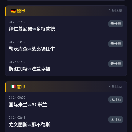
🇩🇪 德甲
3 场比赛
08-23 21:30
未开赛
拜仁慕尼黑
多特蒙德
vs
08-23 23:30
未开赛
勒沃库森
莱比锡红牛
vs
08-24 01:30
未开赛
斯图加特
法兰克福
vs
🇮🇹 意甲
3 场比赛
08-24 00:00
未开赛
国际米兰
AC米兰
vs
08-24 02:45
未开赛
尤文图斯
那不勒斯
vs