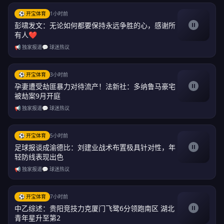
⚽ 开宝体育
1小时前
彭啸发文：无论如何都要保持永远争胜的心，感谢所
有人❤️
📢 独家报道
💬 球迷热议
⚽ 开宝体育
3小时前
孕妻遭受劫匪暴力对待流产！法新社：多纳鲁马豪宅
被劫案9月开庭
📢 独家报道
💬 球迷热议
⚽ 开宝体育
5小时前
足球报谈成渝德比：刘建业战术布置极具针对性，年
轻防线表现出色
📢 独家报道
💬 球迷热议
⚽ 开宝体育
7小时前
中乙综述：贵阳竞技力克厦门飞鹭6分领跑南区 湖北
青年星升至第2